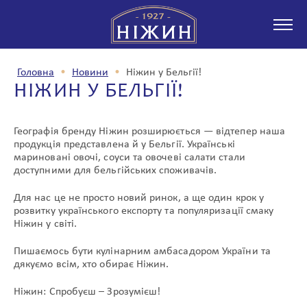
Головна
•
Новини
•
Ніжин у Бельгії!
НІЖИН У БЕЛЬГІЇ!
ПРО КОМПАНІЮ
Географія бренду Ніжин розширюється — відтепер наша
продукція представлена й у Бельгії. Українські
мариновані овочі, соуси та овочеві салати стали
ПРОДУКЦІЯ
доступними для бельгійських споживачів.
Для нас це не просто новий ринок, а ще один крок у
розвитку українського експорту та популяризації смаку
Ніжин у світі.
НОВИНИ
Пишаємось бути кулінарним амбасадором України та
дякуємо всім, хто обирає Ніжин.
Ніжин: Спробуєш – Зрозумієш!
ПАРТНЕРСТВО