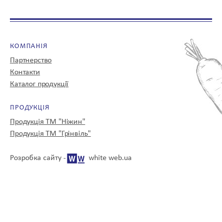
КОНТАКТИ
КОМПАНІЯ
Партнерство
Контакти
Каталог продукції
UA
EN
ПРОДУКЦІЯ
Продукція ТМ "Ніжин"
Продукція ТМ "Грінвіль"
© 2008-2025
Розробка сайту -
white web.ua
Всі права захищені