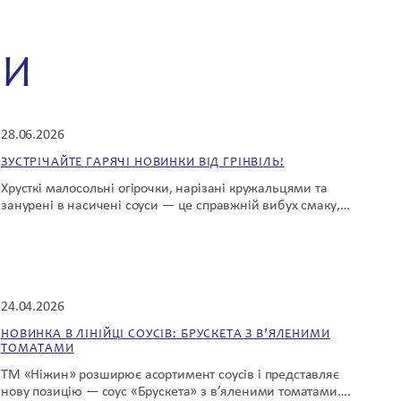
НИ
28.06.2026
ЗУСТРІЧАЙТЕ ГАРЯЧІ НОВИНКИ ВІД ГРІНВІЛЬ!
Хрусткі малосольні огірочки, нарізані кружальцями та
занурені в насичені соуси — це справжній вибух смаку,…
24.04.2026
НОВИНКА В ЛІНІЙЦІ СОУСІВ: БРУСКЕТА З В’ЯЛЕНИМИ
ТОМАТАМИ
ТМ «Ніжин» розширює асортимент соусів і представляє
нову позицію — соус «Брускета» з в’яленими томатами….