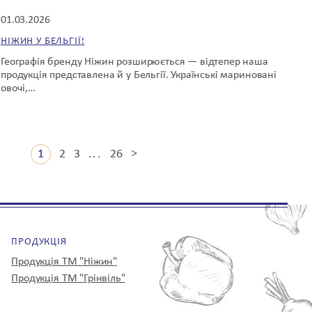
01.03.2026
НІЖИН У БЕЛЬГІЇ!
Географія бренду Ніжин розширюється — відтепер наша
продукція представлена й у Бельгії. Українські мариновані
овочі,…
>
1
2
3
...
26
ПРОДУКЦІЯ
Продукція ТМ "Ніжин"
Продукція ТМ "Грінвіль"